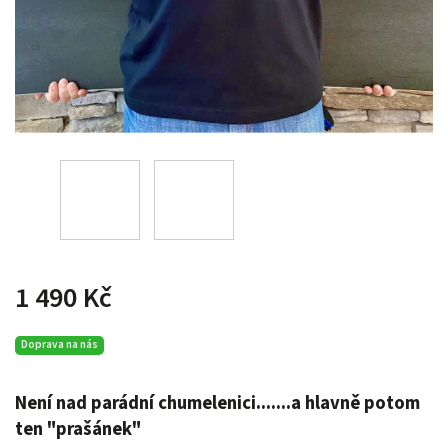
1 490 Kč
Doprava na nás
Není nad parádní chumelenici.......a hlavně potom
ten "prašánek"