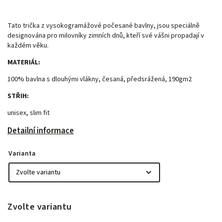
Tato trička z vysokogramážové počesané bavlny, jsou speciálně
designována pro milovníky zimních dnů, kteří své vášni propadají v
každém věku.
MATERIÁL:
100% bavlna s dlouhými vlákny, česaná, předsrážená, 190gm2
STŘIH:
unisex, slim fit
Detailní informace
Varianta
Zvolte variantu