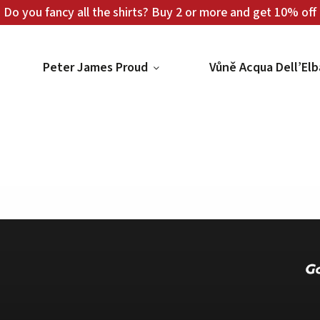
Do you fancy all the shirts? Buy 2 or more and get 10% off
Peter James Proud
Vůně Acqua Dell’Elb