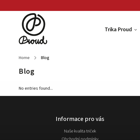
Trika Proud
Home
/
Blog
Blog
No entries found...
Informace pro vás
Naše kvalita triček
Obchodní podmínky